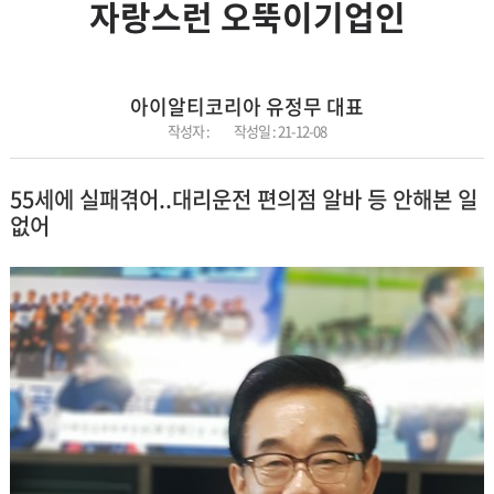
자랑스런 오뚝이기업인
아이알티코리아 유정무 대표
작성자 :
작성일 :
21-12-08
55세에 실패겪어..대리운전 편의점 알바 등 안해본 일
없어