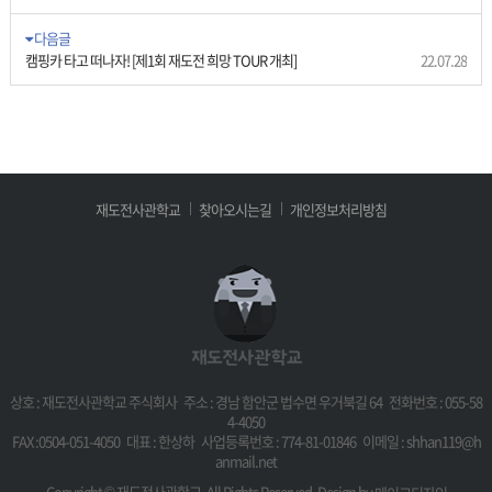
다음글
캠핑카 타고 떠나자! [제1회 재도전 희망 TOUR 개최]
22.07.28
재도전사관학교
찾아오시는길
개인정보처리방침
상호 : 재도전사관학교 주식회사 주소 : 경남 함안군 법수면 우거북길 64 전화번호 : 055-58
4-4050
FAX :0504-051-4050 대표 : 한상하 사업등록번호 : 774-81-01846 이메일 : shhan119@h
anmail.net
Copyright © 재도전사관학교. All Rights Reserved. Design by