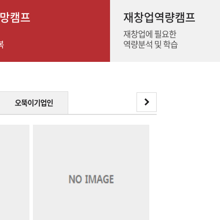
망캠프
재창업역량캠프
재창업에 필요한
복
역량분석 및 학습
오뚝이기업인