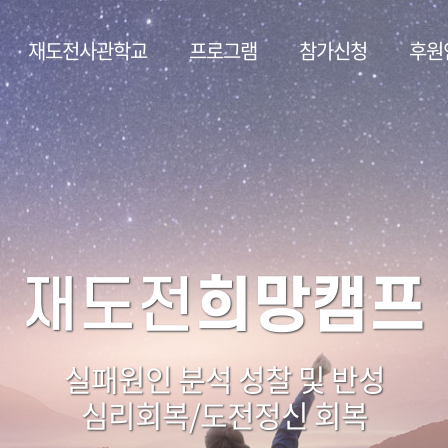
재도전사관학교
프로그램
참가신청
후원
인큐베이
희망여행
희망캠프
역량캠프
상담
재창업
재도전
재도전
재창업
무료
재창업에 필요한 집중 심화 역량 학습
재창업에 필요한 역량분석 및 학습
멘토와 함께 떠나는 여행式학습
무료상담전화 (055)584-4050
실패원인 분석 성찰 및 반성
자금확보를 위한 정보제공 및 투자 연
E-MAIL: shhan119@hanmail.net
재도전 성공기업 방문 및 사례학습
심리회복/도전정신 회복
재창업 정보 습득