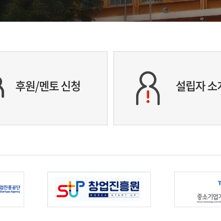
후원/멘토 신청
설립자 소